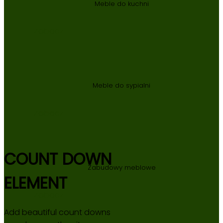
Meble do kuchni
Zobacz
Meble do sypialni
Zobacz
COUNT DOWN
Zabudowy meblowe
ELEMENT
Zobacz
Add beautiful count downs