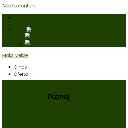
Skip to content
Polski
English
Polski
Maks Meble
O nas
Oferta
Poznaj
ofertę