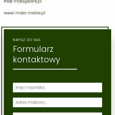
mail:
maks@blink.pl
www:
maks-meble.pl
NAPISZ DO NAS
Formularz
kontaktowy