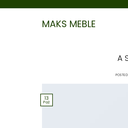
Skip
to
content
MAKS MEBLE
A 
POSTE
13
Paź