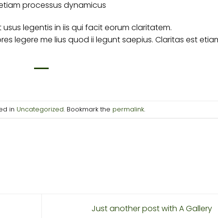
est etiam processus dynamicus
usus legentis in iis qui facit eorum claritatem.
s legere me lius quod ii legunt saepius. Claritas est etia
ted in
Uncategorized
. Bookmark the
permalink
.
Just another post with A Gallery