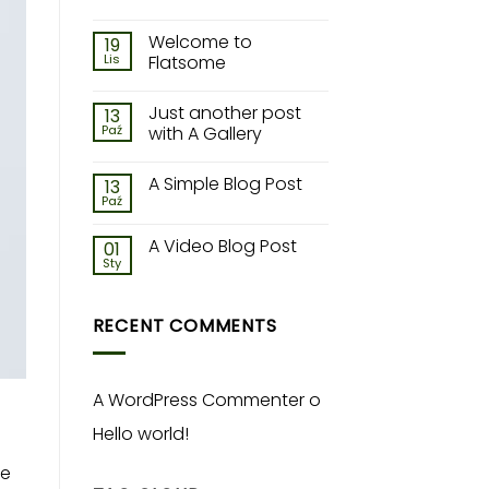
Welcome to
19
Lis
Flatsome
Just another post
13
Paź
with A Gallery
A Simple Blog Post
13
Paź
A Video Blog Post
01
Sty
RECENT COMMENTS
A WordPress Commenter
o
Hello world!
me