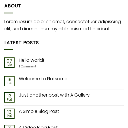
ABOUT
Lorem ipsum dolor sit amet, consectetuer adipiscing
elit, sed diam nonummy nibh euismod tincidunt.
LATEST POSTS
Hello world!
07
Lip
1
Comment
Welcome to Flatsome
19
Lis
Just another post with A Gallery
13
Paź
A Simple Blog Post
13
Paź
A Video Blog Post